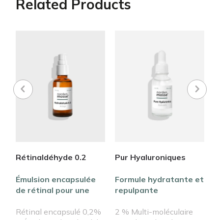
Related Products
Rétinaldéhyde 0.2
Pur Hyaluroniques
P
Émulsion encapsulée
Formule hydratante et
R
de rétinal pour une
repulpante
d
peau plus lumineuse,
multimoléculaire
d
plus ferme et plus
Rétinal encapsulé 0,2%
2 % Multi-moléculaire
R