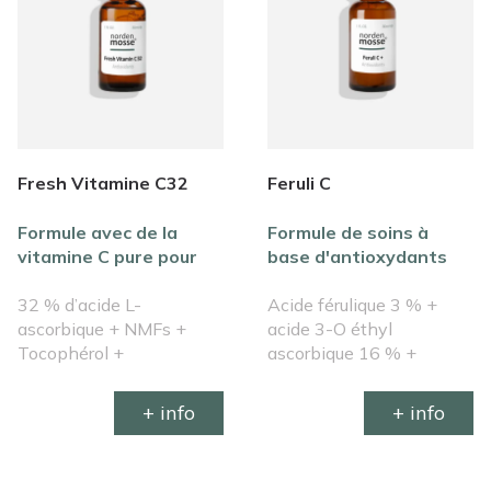
Fresh Vitamine C32
Feruli C
Formule avec de la
Formule de soins à
vitamine C pure pour
base d'antioxydants
une peau lumineuse et
pour une peau plus
revitalisée
32 % d’acide L-
lumineuse
Acide férulique 3 % +
ascorbique + NMFs +
acide 3-O éthyl
Tocophérol +
ascorbique 16 % +
Polyphénols citriques
phospholipides + NMFs
+ polyphénols citriques
+ info
+ info