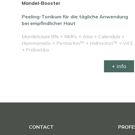
Mandel-Booster
Peeling-Tonikum für die tägliche Anwendung
bei empfindlicher Haut
Mandelsäure 8% + NMFs + Aloe + Calendula +
Hammamelis + Pentavitin™ + Hidroviton™ + Vit.E
+ Präbiotika
+ info
CONTACT
PROFE