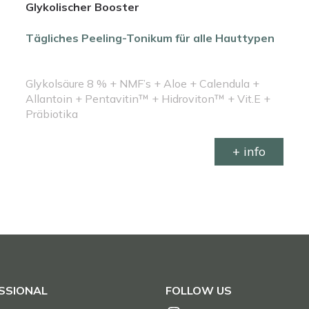
Glykolischer Booster
Tägliches Peeling-Tonikum für alle Hauttypen
Glykolsäure 8 % + NMF’s + Aloe + Calendula +
Allantoin + Pentavitin™ + Hidroviton™ + Vit.E +
Präbiotika
+ info
SSIONAL
FOLLOW US