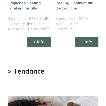
Tägliches Peeling-
Peeling-Tonikum für
Tonikum für alle
die tägliche
Hauttypen
Anwendung bei
Glykolsäure 8 % + NMF’s
empfindlicher Haut
Mandelsäure 8% +
+ Aloe + Calendula +
NMFs + Aloe +
Allantoin + Pentavitin™
Calendula +
+ Hidroviton™ + Vit.E +
Hammamelis +
Präbiotika
Pentavitin™ +
+ info
+ info
Hidroviton™ + Vit.E +
Präbiotika
> Tendance