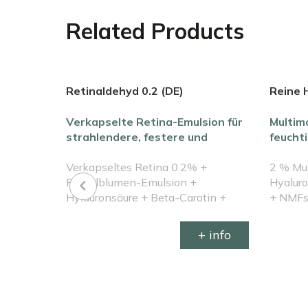
Related Products
Retinaldehyd 0.2 (DE)
Reine 
arker,
Verkapselte Retina-Emulsion für
Multim
irkung
strahlendere, festere und
feucht
glattere Haut
rückfe
CA 1 % +
Verkapseltes Retina 0.2% +
2 % Mul
Ringelblumen-Emulsion +
Hyalur
Hylauronsäure + Beta-Carotin +
+ NMF
Vitamin E
 info
+ info