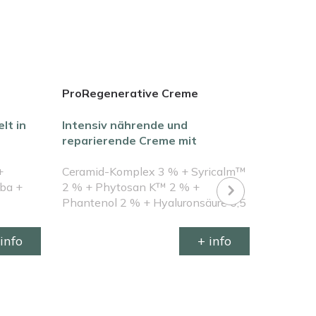
ProRegenerative Creme
Pigment
lt in
Intensiv nährende und
Anti-Fl
reparierende Creme mit
ebenmä
Ceramid-Komplex
+
Ceramid-Komplex 3 % + Syricalm™
Alpha-Ar
oba +
2 % + Phytosan K™ 2 % +
Tranexa
Phantenol 2 % + Hyaluronsäure 0,5
% + Dar
% + CICA 1 % + NMFs
info
+ info