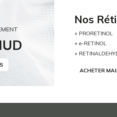
Nos Rét
EMENT
+ PRORETINOL
MUD
+ e-RETINOL
+ RETINALDEHY
S
ACHETER MA