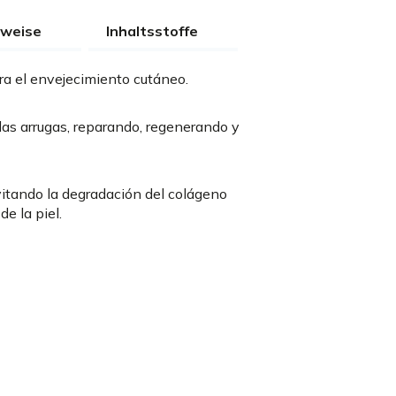
weise
Inhaltsstoffe
ra el envejecimiento cutáneo.
as arrugas, reparando, regenerando y
vitando la degradación del colágeno
de la piel.