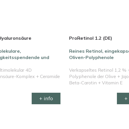
Hyaluronsäure
ProRetinol 1.2 (DE)
olekulare,
Reines Retinol, eingekapse
igkeitsspendende und
Oliven-Polyphenole
ttende Formel
timolekular 4D
Verkapseltes Retinol 1,2 % 
onsäure-Komplex + Ceramide
Polyphenole der Olive + Joj
s
Beta-Carotin + Vitamin E
+ info
+ 