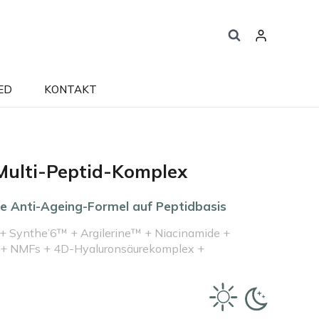
ED
KONTAKT
Multi-Peptid-Komplex
le Anti-Ageing-Formel auf Peptidbasis
+ Synthe’6™ + Argilerine™ + Niacinamide +
+ NMFs + 4D-Hyaluronsäurekomplex +