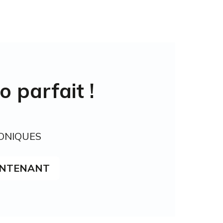
 parfait !
ONIQUES
INTENANT