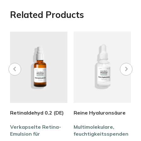
Related Products
Retinaldehyd 0.2 (DE)
Reine Hyaluronsäure
P
it
Verkapselte Retina-
Multimolekulare,
R
Emulsion für
feuchtigkeitsspenden
e
r
strahlendere, festere
de und rückfettende
O