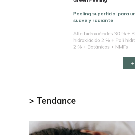
Green Peeling
Peeling superficial para un
suave y radiante
Alfa hidroxiácidos 30 % + 
hidroxiácido 2 % + Poli hidr
2 % + Botánicos + NMFs
+
> Tendance