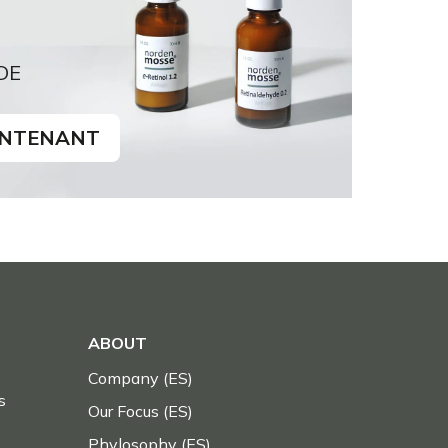
DE
INTENANT
ABOUT
Company (ES)
s
Our Focus (ES)
Phylosophy (ES)