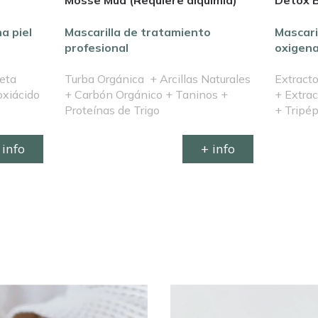
Mosse Mud (Requiere alquimia)
Detox 
a piel
Mascarilla de tratamiento
Mascari
profesional
oxigena
Beta
Turba Orgánica + Arcillas Naturales
Extract
oxiácido
+ Carbón Orgánico + Taninos +
+ Extrac
Proteínas de Trigo
+ Tripép
 info
+ info