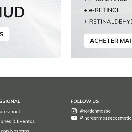
MUD
+ e-RETINOL
+ RETINALDEHY
S
ACHETER MA
SSIONAL
FOLLOW US
#nordenmosse
ofesional
@nordenmossecosmetic
iones & Eventos
 con Nosotros