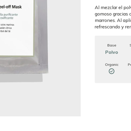
Al mezclar el pol
gomoso gracias al
marrones. Al apli
refrescando y re
Base
Polvo
Organic
P