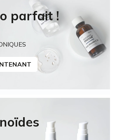
 parfait !
ONIQUES
INTENANT
inoïdes