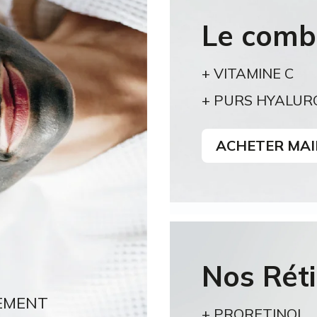
Le combo
+ VITAMINE C
+ PURS HYALUR
ACHETER MA
Nos Rét
EMENT
+ PRORETINOL